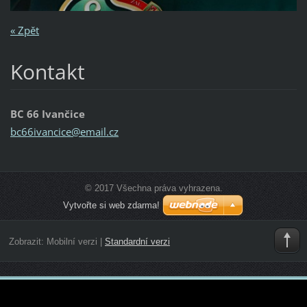
« Zpět
Kontakt
BC 66 Ivančice
bc66ivan
cice@ema
il.cz
© 2017 Všechna práva vyhrazena.
Vytvořte si web zdarma!
Zobrazit:
Mobilní verzi
|
Standardní verzi