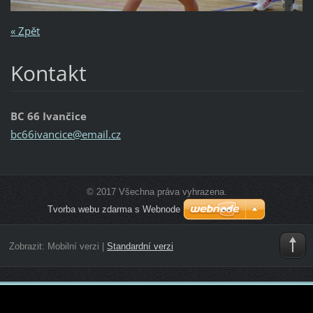
« Zpět
Kontakt
BC 66 Ivančice
bc66ivan
cice@ema
il.cz
© 2017 Všechna práva vyhrazena.
Tvorba webu zdarma s Webnode
Zobrazit:
Mobilní verzi
|
Standardní verzi